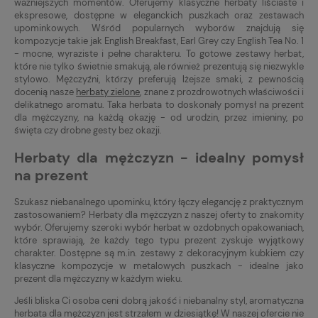
ważniejszych momentów. Oferujemy klasyczne herbaty liściaste i
ekspresowe, dostępne w eleganckich puszkach oraz zestawach
upominkowych. Wśród popularnych wyborów znajdują się
kompozycje takie jak English Breakfast, Earl Grey czy English Tea No. 1
- mocne, wyraziste i pełne charakteru. To gotowe zestawy herbat,
które nie tylko świetnie smakują, ale również prezentują się niezwykle
stylowo. Mężczyźni, którzy preferują lżejsze smaki, z pewnością
docenią nasze
herbaty zielone
, znane z prozdrowotnych właściwości i
delikatnego aromatu. Taka herbata to doskonały pomysł na prezent
dla mężczyzny, na każdą okazję - od urodzin, przez imieniny, po
święta czy drobne gesty bez okazji.
Herbaty dla mężczyzn - idealny pomysł
na prezent
Szukasz niebanalnego upominku, który łączy elegancję z praktycznym
zastosowaniem? Herbaty dla mężczyzn z naszej oferty to znakomity
wybór. Oferujemy szeroki wybór herbat w ozdobnych opakowaniach,
które sprawiają, że każdy tego typu prezent zyskuje wyjątkowy
charakter. Dostępne są m.in. zestawy z dekoracyjnym kubkiem czy
klasyczne kompozycje w metalowych puszkach - idealne jako
prezent dla mężczyzny w każdym wieku.
Jeśli bliska Ci osoba ceni dobrą jakość i niebanalny styl, aromatyczna
herbata dla mężczyzn jest strzałem w dziesiątkę! W naszej ofercie nie