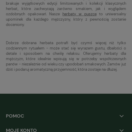
brakuje wyjątkowych edycji limitowanych i kolekcji klasycznych
herbat, które zachwycają zarówno smakiem, jak i wyglądem
ozdobnych opakowań. Nasze
herbaty w puszce
to uniwersalny
upominek dla każdego mężczyzny, który z pewnością zostanie
doceniony.
Dobrze dobrana herbata potrafi być czymś więcej niż tylko
codziennym rytuałem - może stać się wyrazem gustu, dbałości o
detale i sposobem na chwilę relaksu. Oferujemy herbaty dla
mężczyzn, które idealnie wpisują się w potrzeby współczesnych
panów - niezależnie od wieku czy upodobań smakowych. Zamów już
dziś i podaruj aromatyczną przyjemność, która zostaje na dłużej.
POMOC
MOJE KONTO