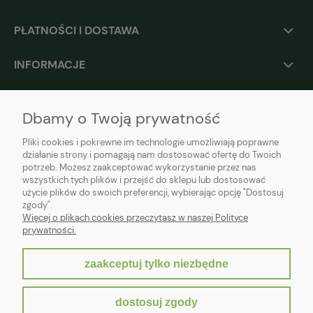
PŁATNOŚCI I DOSTAWA
INFORMACJE
O NAS
Dbamy o Twoją prywatność
Pliki cookies i pokrewne im technologie umożliwiają poprawne
działanie strony i pomagają nam dostosować ofertę do Twoich
potrzeb. Możesz zaakceptować wykorzystanie przez nas
wszystkich tych plików i przejść do sklepu lub dostosować
użycie plików do swoich preferencji, wybierając opcję "Dostosuj
zgody".
Więcej o plikach cookies przeczytasz w naszej Polityce
prywatności.
zaakceptuj tylko niezbędne
pokaż pełną wersję strony
dostosuj zgody