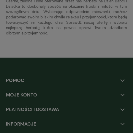
Czarne, zielone i inne oferowane przez nas herbaty na Dzień Babci i
Dziadka to doskonały sposób na okazanie troski i miłości w tym
szczególnym dniu. Wybierając odpowiednie mieszanki, możesz
podarować swoim bliskim chwile relaksu i przyjemności, które będą
towarzyszyć im każdego dnia. Sprawdź naszą ofertę i wybierz
najlepszą herbatę, która na pewno sprawi Twoim dziadkom
olbrzymią przyjemność.
POMOC
MOJE KONTO
PŁATNOŚCI I DOSTAWA
INFORMACJE