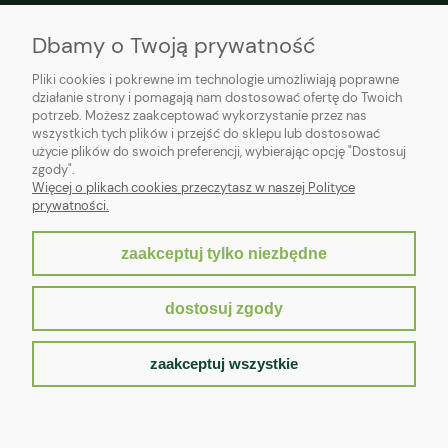
O NAS
Dbamy o Twoją prywatność
Pliki cookies i pokrewne im technologie umożliwiają poprawne
działanie strony i pomagają nam dostosować ofertę do Twoich
potrzeb. Możesz zaakceptować wykorzystanie przez nas
wszystkich tych plików i przejść do sklepu lub dostosować
użycie plików do swoich preferencji, wybierając opcję "Dostosuj
zgody".
Więcej o plikach cookies przeczytasz w naszej Polityce
prywatności.
zaakceptuj tylko niezbędne
pokaż pełną wersję strony
dostosuj zgody
Sklep internetowy Shoper.pl
zaakceptuj wszystkie