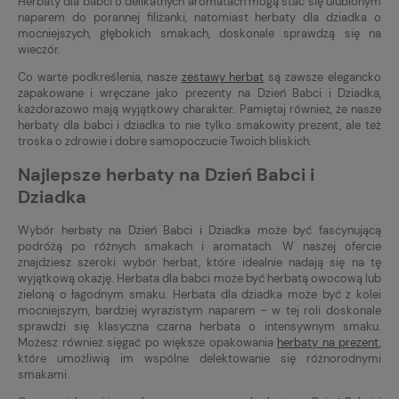
Herbaty dla babci o delikatnych aromatach mogą stać się ulubionym
naparem do porannej filiżanki, natomiast herbaty dla dziadka o
mocniejszych, głębokich smakach, doskonale sprawdzą się na
wieczór.
Co warte podkreślenia, nasze
zestawy herbat
są zawsze elegancko
zapakowane i wręczane jako prezenty na Dzień Babci i Dziadka,
każdorazowo mają wyjątkowy charakter. Pamiętaj również, że nasze
herbaty dla babci i dziadka to nie tylko smakowity prezent, ale też
troska o zdrowie i dobre samopoczucie Twoich bliskich.
Najlepsze herbaty na Dzień Babci i
Dziadka
Wybór herbaty na Dzień Babci i Dziadka może być fascynującą
podróżą po różnych smakach i aromatach. W naszej ofercie
znajdziesz szeroki wybór herbat, które idealnie nadają się na tę
wyjątkową okazję. Herbata dla babci może być herbatą owocową lub
zieloną o łagodnym smaku. Herbata dla dziadka może być z kolei
mocniejszym, bardziej wyrazistym naparem - w tej roli doskonale
sprawdzi się klasyczna czarna herbata o intensywnym smaku.
Możesz również sięgać po większe opakowania
herbaty na prezent
,
które umożliwią im wspólne delektowanie się różnorodnymi
smakami.