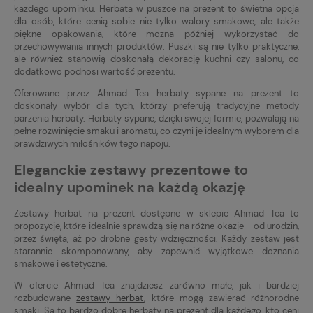
każdego upominku. Herbata w puszce na prezent to świetna opcja
dla osób, które cenią sobie nie tylko walory smakowe, ale także
piękne opakowania, które można później wykorzystać do
przechowywania innych produktów. Puszki są nie tylko praktyczne,
ale również stanowią doskonałą dekorację kuchni czy salonu, co
dodatkowo podnosi wartość prezentu.
Oferowane przez Ahmad Tea herbaty sypane na prezent to
doskonały wybór dla tych, którzy preferują tradycyjne metody
parzenia herbaty. Herbaty sypane, dzięki swojej formie, pozwalają na
pełne rozwinięcie smaku i aromatu, co czyni je idealnym wyborem dla
prawdziwych miłośników tego napoju.
Eleganckie zestawy prezentowe to
idealny upominek na każdą okazję
Zestawy herbat na prezent dostępne w sklepie Ahmad Tea to
propozycje, które idealnie sprawdzą się na różne okazje - od urodzin,
przez święta, aż po drobne gesty wdzięczności. Każdy zestaw jest
starannie skomponowany, aby zapewnić wyjątkowe doznania
smakowe i estetyczne.
W ofercie Ahmad Tea znajdziesz zarówno małe, jak i bardziej
rozbudowane
zestawy herbat
, które mogą zawierać różnorodne
smaki. Są to bardzo dobre herbaty na prezent dla każdego, kto ceni