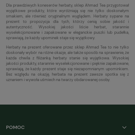
Dla prawdziwych koneserów herbaty, sklep Ahmad Tea przygotował
wyjątkowe produkty, które wyróżniają się nie tylko doskonałym
smakiem, ale również oryginalnym wyglądem. Herbaty sypane na
prezent to propozycja dla tych, którzy cenią sobie jakość i
autentyczność. Wysokiej jakości liście herbat, starannie
wyselekcjonowane i zapakowane w eleganckie puszki lub pudełka,
sprawiają, że każdy upominek staje się wyjątkowy.
Herbaty na prezent oferowane przez sklep Ahmad Tea to nie tylko
doskonały wybór na różne okazje, ale także sposób na sprawienie, że
każda chwila z filiżanką herbaty stanie się wyjątkowa. Wysokiej
jakości produkty, starannie wyselekcjonowane i pięknie zapakowane,
sprawiają, że każdy prezent staje się niezapomnianym upominkiem.
Bez względu na okazję, herbata na prezent zawsze spotka się z
uznaniem i wywoła uśmiech na twarzy obdarowanej osoby.
POMOC