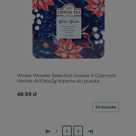
Winter Wonder Selection Zestaw 4 Czarnych
Herbat 4x10tbx2g koperta alu puszka
46,99 zł
Do koszyka
«
»
1
2
3