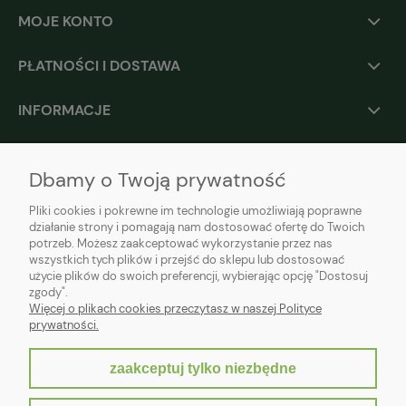
MOJE KONTO
PŁATNOŚCI I DOSTAWA
INFORMACJE
O NAS
Dbamy o Twoją prywatność
Pliki cookies i pokrewne im technologie umożliwiają poprawne
działanie strony i pomagają nam dostosować ofertę do Twoich
potrzeb. Możesz zaakceptować wykorzystanie przez nas
wszystkich tych plików i przejść do sklepu lub dostosować
użycie plików do swoich preferencji, wybierając opcję "Dostosuj
zgody".
Więcej o plikach cookies przeczytasz w naszej Polityce
prywatności.
zaakceptuj tylko niezbędne
pokaż pełną wersję strony