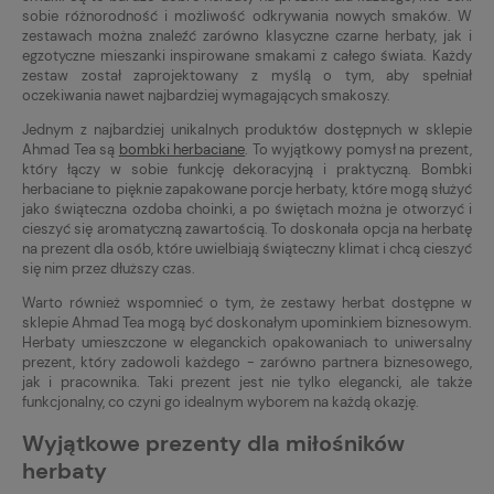
sobie różnorodność i możliwość odkrywania nowych smaków. W
zestawach można znaleźć zarówno klasyczne czarne herbaty, jak i
egzotyczne mieszanki inspirowane smakami z całego świata. Każdy
zestaw został zaprojektowany z myślą o tym, aby spełniał
oczekiwania nawet najbardziej wymagających smakoszy.
Jednym z najbardziej unikalnych produktów dostępnych w sklepie
Ahmad Tea są
bombki herbaciane
. To wyjątkowy pomysł na prezent,
który łączy w sobie funkcję dekoracyjną i praktyczną. Bombki
herbaciane to pięknie zapakowane porcje herbaty, które mogą służyć
jako świąteczna ozdoba choinki, a po świętach można je otworzyć i
cieszyć się aromatyczną zawartością. To doskonała opcja na herbatę
na prezent dla osób, które uwielbiają świąteczny klimat i chcą cieszyć
się nim przez dłuższy czas.
Warto również wspomnieć o tym, że zestawy herbat dostępne w
sklepie Ahmad Tea mogą być doskonałym upominkiem biznesowym.
Herbaty umieszczone w eleganckich opakowaniach to uniwersalny
prezent, który zadowoli każdego - zarówno partnera biznesowego,
jak i pracownika. Taki prezent jest nie tylko elegancki, ale także
funkcjonalny, co czyni go idealnym wyborem na każdą okazję.
Wyjątkowe prezenty dla miłośników
herbaty