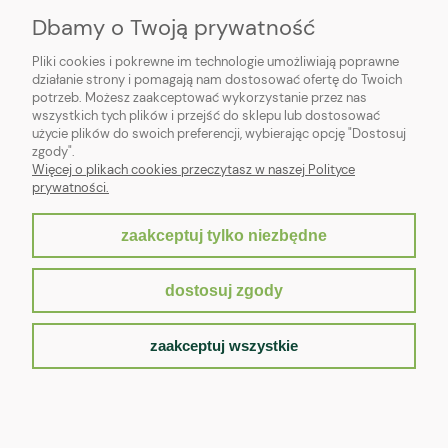
Dbamy o Twoją prywatność
Pliki cookies i pokrewne im technologie umożliwiają poprawne
działanie strony i pomagają nam dostosować ofertę do Twoich
potrzeb. Możesz zaakceptować wykorzystanie przez nas
wszystkich tych plików i przejść do sklepu lub dostosować
użycie plików do swoich preferencji, wybierając opcję "Dostosuj
zgody".
Więcej o plikach cookies przeczytasz w naszej Polityce
prywatności.
zaakceptuj tylko niezbędne
pokaż pełną wersję strony
dostosuj zgody
Sklep internetowy Shoper.pl
zaakceptuj wszystkie