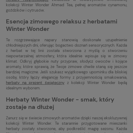
kolekcji Winter Wonder Ahmad Tea, pełnej aromatów cynamonu,
goździków i cytrusów.
Esencja zimowego relaksu z herbatami
Winter Wonder
Te rozgrzewające napary stanowią doskonałe uzupełnienie
chłodniejszych dni, oferując bogactwo doznań sensorycznych. Każda
z herbat w tej linii została stworzona z myślą o stworzeniu
niepowtarzalnej atmosfery, która idealnie wpisuje się w zimowy
klimat. Odkryj głębokie nuty przypraw, słodycz owoców i kojące
aromaty, które sprawią, że Twoje zimowe chwile staną się jeszcze
bardziej magiczne. Jeśli szukasz wyjątkowego upominku dla bliskiej
osoby, który łączy elegancję formy z przyjemnością smakowania,
herbaty na prezent świąteczny
z kolekcji Winter Wonder będą
idealnym wyborem.
Herbaty Winter Wonder - smak, który
zostaje na dłużej
Zanurz się w świecie zimowych aromatów dzięki naszej ekskluzywnej
kolekcji Winter Wonder. Te starannie przygotowane mieszanki
herbaty zostały stworzone, aby podkreślić magię sezonu. Każda