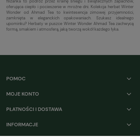
filiżanka to podróż przez krainę śniegu i świątecznych zapachów,
oferująca ciepło i pocieszenie w mroźne dni. Kolekcja herbat Winter
Wonder od Ahmad Tea to kwintesencja zimowej przyjemności,
zamknięta w eleganckich opakowaniach. Szukasz idealnego
upominku? Herbaty w puszce Winter Wonder Ahmad Tea zachwycą
formą, smakiem i atmosferą, jaką tworzą wokół każdego łyka.
POMOC
MOJE KONTO
PŁATNOŚCI I DOSTAWA
INFORMACJE
O NAS