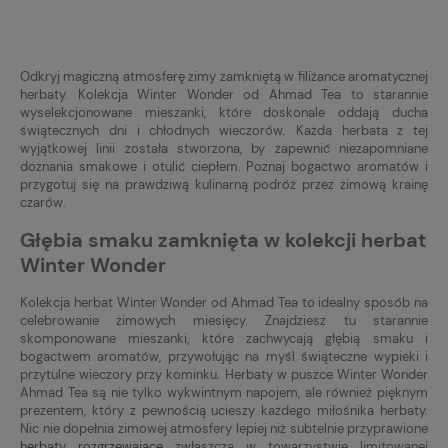
Odkryj magiczną atmosferę zimy zamkniętą w filiżance aromatycznej
herbaty. Kolekcja Winter Wonder od Ahmad Tea to starannie
wyselekcjonowane mieszanki, które doskonale oddają ducha
świątecznych dni i chłodnych wieczorów. Każda herbata z tej
wyjątkowej linii została stworzona, by zapewnić niezapomniane
doznania smakowe i otulić ciepłem. Poznaj bogactwo aromatów i
przygotuj się na prawdziwą kulinarną podróż przez zimową krainę
czarów.
Głębia smaku zamknięta w kolekcji herbat
Winter Wonder
Kolekcja herbat Winter Wonder od Ahmad Tea to idealny sposób na
celebrowanie zimowych miesięcy. Znajdziesz tu starannie
skomponowane mieszanki, które zachwycają głębią smaku i
bogactwem aromatów, przywołując na myśl świąteczne wypieki i
przytulne wieczory przy kominku. Herbaty w puszce Winter Wonder
Ahmad Tea są nie tylko wykwintnym napojem, ale również pięknym
prezentem, który z pewnością ucieszy każdego miłośnika herbaty.
Nic nie dopełnia zimowej atmosfery lepiej niż subtelnie przyprawione
herbaty rozgrzewające
zwłaszcza w towarzystwie limitowanej