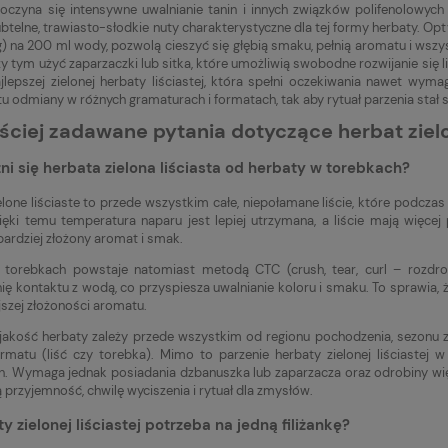
oczyna się intensywne uwalnianie tanin i innych związków polifenolowych
telne, trawiastо-słodkie nuty charakterystyczne dla tej formy herbaty. Optym
 g) na 200 ml wody, pozwolą cieszyć się głębią smaku, pełnią aromatu i wszy
zy tym użyć zaparzaczki lub sitka, które umożliwią swobodne rozwijanie się 
jlepszej zielonej herbaty liściastej, która spełni oczekiwania nawet wy
tu odmiany w różnych gramaturach i formatach, tak aby rytuał parzenia stał
ściej zadawane pytania dotyczące herbat zielo
ni się herbata zielona liściasta od herbaty w torebkach?
elone liściaste to przede wszystkim całe, niepołamane liście, które podcza
ięki temu temperatura naparu jest lepiej utrzymana, a liście mają więcej
 bardziej złożony aromat i smak.
torebkach powstaje natomiast metodą CTC (crush, tear, curl – rozdrobn
ię kontaktu z wodą, co przyspiesza uwalnianie koloru i smaku. To sprawia, ż
jszej złożoności aromatu.
jakość herbaty zależy przede wszystkim od regionu pochodzenia, sezonu 
matu (liść czy torebka). Mimo to parzenie herbaty zielonej liściastej 
 Wymaga jednak posiadania dzbanuszka lub zaparzacza oraz odrobiny więce
przyjemność, chwilę wyciszenia i rytuał dla zmysłów.
ty zielonej liściastej potrzeba na jedną filiżankę?