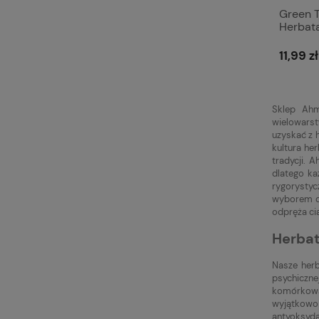
Green T
Herbata
11,99 zł
Sklep Ahm
wielowars
uzyskać z 
kultura he
tradycji. 
dlatego ka
rygorystyc
wyborem dl
odpręża ci
Herbat
Nasze herb
psychiczne
komórkową 
wyjątkowo 
antyoksyd