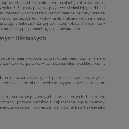
 odpowiedzialnych za nadmierną cierpkość, która skutecznie
alne 2–3 minuty parzenia, przy użyciu 1 płaskiej łyżeczki liści
stkimi właściwościami zdrowotnymi zielonej herbaty liściastej
liści, co ma bezpośredni wpływ na ekstrakcję smaku i aromatu.
magającego smakosza? Zajrzyj do naszej kolekcji Ahmad Tea -
 się codzienną przyjemnością, a nie obowiązkiem.
nych liściastych
s parzenia mają swobodę ruchu i stopniowego rozwijania się w
 przestrzeni do parzenia - co bezpośrednio przekłada się na
ienie, rozdarcie, zwinięcie), przez co herbata ma większą
e zaparzenie torebki jest szybsze i wygodniejsze, ale kosztem
zbioru, warunków pogodowych i procesu produkcji - a nie od
w dzbanku pozwala wydobyć z niej znacznie więcej niuansów
j czasu i uwagi - co wielu miłośników herbaty traktuje jako