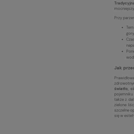
Tradycyjn
mocniejszy
Przy parzen
Temp
gory
Czas
napa
Pono
wod
Jak prze
Prawidłowe
zdrowotnyc
światło, 
pojemniku 
także z da
zielone li
szczelne o
się w estet