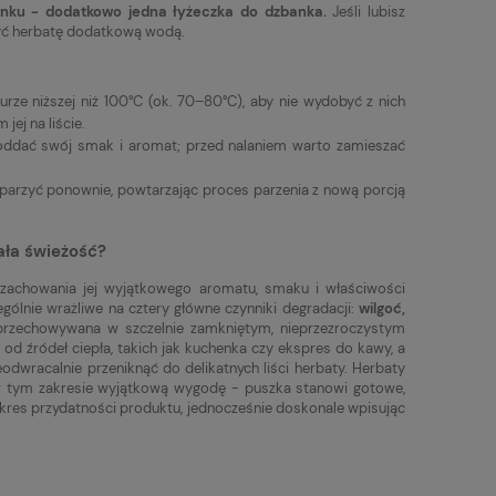
anku - dodatkowo jedna łyżeczka do dzbanka.
Jeśli lubisz
zyć herbatę dodatkową wodą.
rze niższej niż 100°C (ok. 70–80°C), aby nie wydobyć z nich
jej na liście.
i oddać swój smak i aromat; przed nalaniem warto zamieszać
aparzyć ponownie, powtarzając proces parzenia z nową porcją
ała świeżość?
a zachowania jej wyjątkowego aromatu, smaku i właściwości
ególnie wrażliwe na cztery główne czynniki degradacji:
wilgoć,
ć przechowywana w szczelnie zamkniętym, nieprzezroczystym
od źródeł ciepła, takich jak kuchenka czy ekspres do kawy, a
dwracalnie przeniknąć do delikatnych liści herbaty. Herbaty
 w tym zakresie wyjątkową wygodę - puszka stanowi gotowe,
okres przydatności produktu, jednocześnie doskonale wpisując