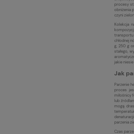
procesy st
obniżenia 
czyni ziel
Kolekcja n
kompozycji
transportu
chłodnej n
g, 250 g o
stałego, w
aromatyczn
jakie niesi
Jak pa
Parzenie h
proces je
miłośnicy 
lub źródla
mogą drast
temperatur
denaturacj
parzenia zi
Czas parzen