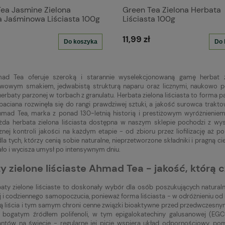
ea Jasmine Zielona
Green Tea Zielona Herbata
 Jaśminowa Liściasta 100g
Liściasta 100g
11,99 zł
Do koszyka
Do 
ad Tea oferuje szeroką i starannie wyselekcjonowaną gamę herbat zi
twowym smakiem, jedwabistą strukturą naparu oraz licznymi, naukowo p
herbaty parzonej w torbach z granulatu. Herbata zielona liściasta to forma
rbaciana rozwinęła się do rangi prawdziwej sztuki, a jakość surowca trakto
Ahmad Tea, marka z ponad 130-letnią historią i prestiżowym wyróżnieniem 
żda herbata zielona liściasta dostępna w naszym sklepie pochodzi z w
znej kontroli jakości na każdym etapie - od zbioru przez liofilizację aż 
a tych, którzy cenią sobie naturalne, nieprzetworzone składniki i pragną 
ało i wycisza umysł po intensywnym dniu.
y zielone liściaste Ahmad Tea - jakość, którą c
aty zielone liściaste to doskonały wybór dla osób poszukujących natura
j i codziennego samopoczucia, ponieważ forma liściasta - w odróżnieniu od
liścia i tym samym chroni cenne związki bioaktywne przed przedwczesnym u
bogatym źródłem polifenoli, w tym epigalokatechiny galusanowej (EGCG)
antów na świecie - regularne jej picie wspiera układ odpornościowy, 