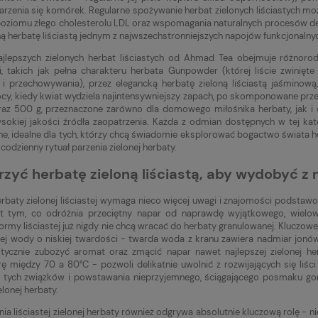
arzenia się komórek. Regularne spożywanie herbat zielonych liściastych m
poziomu złego cholesterolu LDL oraz wspomagania naturalnych procesów de
oną herbatę liściastą jednym z najwszechstronniejszych napojów funkcjonaln
ajlepszych zielonych herbat liściastych od Ahmad Tea obejmuje różnorod
, takich jak pełna charakteru herbata Gunpowder (której liście zwinię
 i przechowywania), przez elegancką herbatę zieloną liściastą jaśminową,
ocy, kiedy kwiat wydziela najintensywniejszy zapach, po skomponowane pr
raz 500 g, przeznaczone zarówno dla domowego miłośnika herbaty, jak i dl
ysokiej jakości źródła zaopatrzenia. Każda z odmian dostępnych w tej ka
e, idealne dla tych, którzy chcą świadomie eksplorować bogactwo świata herb
e codzienny rytuał parzenia zielonej herbaty.
rzyć herbatę zieloną liściastą, aby wydobyć z 
erbaty zielonej liściastej wymaga nieco więcej uwagi i znajomości podstawo
st tym, co odróżnia przeciętny napar od naprawdę wyjątkowego, wiel
formy liściastej już nigdy nie chcą wracać do herbaty granulowanej. Kluczo
nej wody o niskiej twardości - twarda woda z kranu zawiera nadmiar jonów
ycznie zubożyć aromat oraz zmącić napar nawet najlepszej zielonej herb
ę między 70 a 80°C - pozwoli delikatnie uwolnić z rozwijających się liści 
i tych związków i powstawania nieprzyjemnego, ściągającego posmaku go
elonej herbaty.
ia liściastej zielonej herbaty również odgrywa absolutnie kluczową rolę - ni