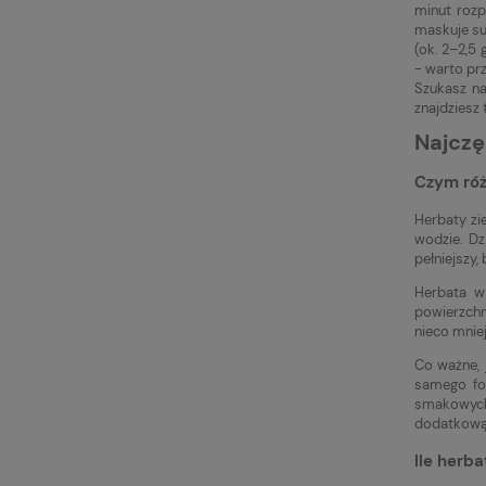
minut rozp
maskuje sub
(ok. 2–2,5
- warto pr
Szukasz na
znajdziesz 
Najczę
Czym róż
Herbaty zi
wodzie. Dz
pełniejszy,
Herbata w 
powierzchn
nieco mnie
Co ważne, 
samego for
smakowych.
dodatkową 
Ile herba