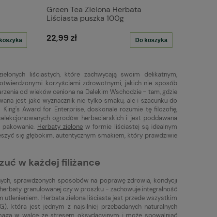
Green Tea Zielona Herbata
Liściasta puszka 100g
22,99 zł
koszyka
Do koszyka
elonych liściastych, które zachwycają swoim delikatnym,
otwierdzonymi korzyściami zdrowotnymi, jakich nie sposób
 parzenia od wieków ceniona na Dalekim Wschodzie - tam, gdzie
wana jest jako wyznacznik nie tylko smaku, ale i szacunku do
King's Award for Enterprise, doskonale rozumie tę filozofię,
yselekcjonowanych ogrodów herbaciarskich i jest poddawana
po pakowanie.
Herbaty zielone
w formie liściastej są idealnym
cieszyć się głębokim, autentycznym smakiem, który prawdziwie
zuć w każdej filiżance
lnych, sprawdzonych sposobów na poprawę zdrowia, kondycji
 herbaty granulowanej czy w proszku - zachowuje integralność
tlenieniem. Herbata zielona liściasta jest przede wszystkim
, która jest jednym z najsilniej przebadanych naturalnych
pomaga w walce ze stresem oksydacyjnym i może spowalniać