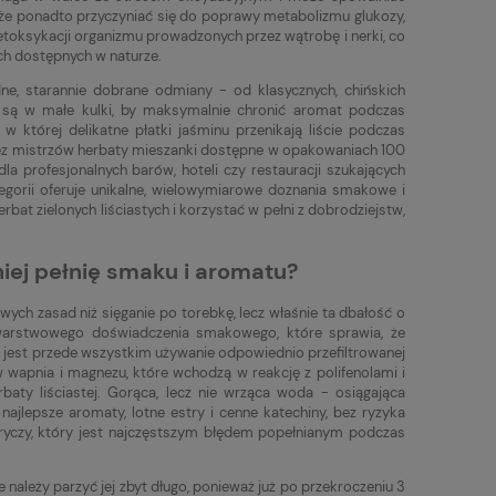
oże ponadto przyczyniać się do poprawy metabolizmu glukozy,
toksykacji organizmu prowadzonych przez wątrobę i nerki, co
ych dostępnych w naturze.
ne, starannie dobrane odmiany - od klasycznych, chińskich
te są w małe kulki, by maksymalnie chronić aromat podczas
 w której delikatne płatki jaśminu przenikają liście podczas
zez mistrzów herbaty mieszanki dostępne w opakowaniach 100
a profesjonalnych barów, hoteli czy restauracji szukających
tegorii oferuje unikalne, wielowymiarowe doznania smakowe i
at zielonych liściastych i korzystać w pełni z dobrodziejstw,
niej pełnię smaku i aromatu?
wych zasad niż sięganie po torebkę, lecz właśnie ta dbałość o
owarstwowego doświadczenia smakowego, które sprawia, że
we jest przede wszystkim używanie odpowiednio przefiltrowanej
 wapnia i magnezu, które wchodzą w reakcję z polifenolami i
aty liściastej. Gorąca, lecz nie wrząca woda - osiągająca
najlepsze aromaty, lotne estry i cenne katechiny, bez ryzyka
ryczy, który jest najczęstszym błędem popełnianym podczas
e należy parzyć jej zbyt długo, ponieważ już po przekroczeniu 3