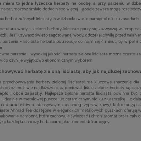
a miara to jedna łyżeczka herbaty na osobę, a przy parzeniu w dzb
 napar, możesz śmiało dodać nieco więcej - goście zawsze mogą rozcieńc
iu herbat zielonych liściastych w dzbanku warto pamiętać o kilku zasadach:
eratura wody - zielone herbaty liściaste parzy się zazwyczaj w temperatu
czki. Jeśli używasz świeżo zagotowanej wody, odczekaj chwilę przed nalaniem 
 parzenia - liściasta herbata potrzebuje co najmniej 4 minut, by w pełn
r.
wne parzenie - wysokiej jakości herbaty zielone liściaste można często z
y, co czyni je wyjątkowo ekonomicznym wyborem.
chowywać herbatę zieloną liściastą, aby jak najdłużej zachow
 przechowywanie herbaty zielonej liściastej ma kluczowe znaczenie dl
h przez możliwie najdłuższy czas, ponieważ liście zielonej herbaty są szcz
ciepło i obce zapachy
. Najlepsza zielona herbata liściasta powinna by
- idealnie w metalowej puszce lub ceramicznym słoiku z uszczelką - z dala 
la od produktów o intensywnym zapachu (przypraw, kawy), które mogą nieo
ściaste Ahmad Tea dostępne w eleganckich metalowych puszkach oferują
pakowanie ochronne, które zachowuje świeżość i chroni aromat przez cały 
ykę każdej kuchni czy herbaciarni jako element dekoracyjny.