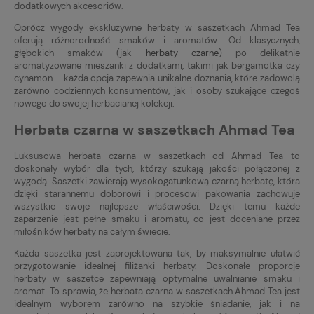
dodatkowych akcesoriów.
Oprócz wygody ekskluzywne herbaty w saszetkach Ahmad Tea
oferują różnorodność smaków i aromatów. Od klasycznych,
głębokich smaków (jak
herbaty czarne
) po delikatnie
aromatyzowane mieszanki z dodatkami, takimi jak bergamotka czy
cynamon – każda opcja zapewnia unikalne doznania, które zadowolą
zarówno codziennych konsumentów, jak i osoby szukające czegoś
nowego do swojej herbacianej kolekcji.
Herbata czarna w saszetkach Ahmad Tea
Luksusowa herbata czarna w saszetkach od Ahmad Tea to
doskonały wybór dla tych, którzy szukają jakości połączonej z
wygodą. Saszetki zawierają wysokogatunkową czarną herbatę, która
dzięki starannemu doborowi i procesowi pakowania zachowuje
wszystkie swoje najlepsze właściwości. Dzięki temu każde
zaparzenie jest pełne smaku i aromatu, co jest doceniane przez
miłośników herbaty na całym świecie.
Każda saszetka jest zaprojektowana tak, by maksymalnie ułatwić
przygotowanie idealnej filiżanki herbaty. Doskonałe proporcje
herbaty w saszetce zapewniają optymalne uwalnianie smaku i
aromat. To sprawia, że herbata czarna w saszetkach Ahmad Tea jest
idealnym wyborem zarówno na szybkie śniadanie, jak i na