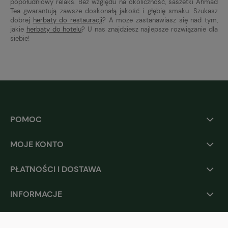
popołudniowy relaks. Bez względu na okoliczność, saszetki Ahmad
Tea gwarantują zawsze doskonałą jakość i głębię smaku. Szukasz
dobrej
herbaty do restauracji
? A może zastanawiasz się nad tym,
jakie
herbaty do hotelu
? U nas znajdziesz najlepsze rozwiązanie dla
siebie!
POMOC
MOJE KONTO
PŁATNOŚCI I DOSTAWA
INFORMACJE
O NAS