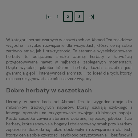
«
»
1
2
3
W kategorii herbat czarnych w saszetkach od Ahmad Tea znajdziesz
wygodne i szybkie rozwiązanie dla wszystkich, którzy cenią sobie
zarówno smak, jak i praktyczność. Te starannie wyselekcjonowane
herbaty to połączenie smaku czarnej herbaty z łatwością
przygotowywaną nawet w najbardziej zabieganych momentach.
Dzięki wysokiej jakości liściom herbaty każda saszetka jest
gwarancją głębi i intensywności aromatu – to ideał dla tych, którzy
nie chcą rezygnować z jakości na rzecz wygody.
Dobre herbaty w saszetkach
Herbaty w saszetkach od Ahmad Tea to wygodna opcja dla
miłośników tradycyjnych naparów, którzy szukają szybkiego i
łatwego sposobu na przygotowanie swojego ulubionego napoju.
Każda saszetka zawiera starannie dobrane, najlepszej jakości liście
herbaty, które zapewniają bogaty i zbalansowany smak przy każdym
zaparzeniu. Saszetki są także doskonałym rozwiązaniem dla tych,
którzy cenią sobie czystość i szybkość przygotowania – bez fusów i