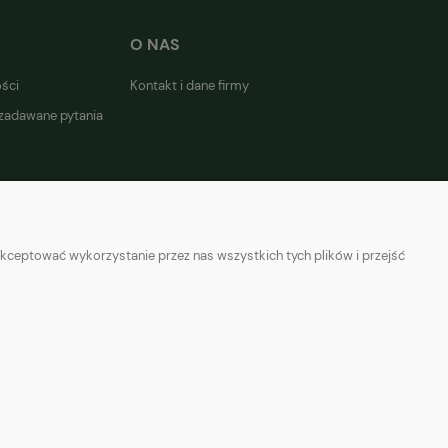
O NAS
ości
Kontakt i dane firmy
 zadawane pytania
kceptować wykorzystanie przez nas wszystkich tych plików i przejść