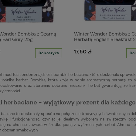
 Wonder Bombka z Czarną
Winter Wonder Bombka z C
 Earl Grey 25g
Herbatą English Breakfast 
ł
17,50 zł
Do koszyka
Do 
Ahmad Tea London znajdziesz bombki herbaciane, które doskonale sprawdzą s
łośnika herbat. Bombka, która kryje w sobie aromatyczną herbatę, to św
 opakowanie oraz starannie dobrane mieszanki herbat gwarantują, że każ
zyjemności.
 herbaciane - wyjątkowy prezent dla każdego
baciane to doskonały sposób na połączenie tradycyjnych świątecznych de
tykę i funkcjonalność, czyniąc je idealnym wyborem na świąteczny pod
 się na choince, zawiera w środku jedną z wyśmienitych herbat Ahmad Te
ch doznań smakowych.