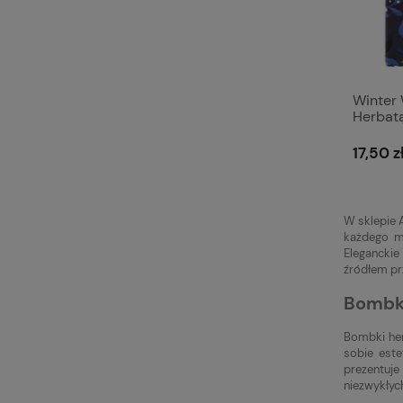
Winter
Herbatą
17,50 z
W sklepie 
każdego mi
Eleganckie
źródłem pr
Bombki
Bombki her
sobie este
prezentuje
niezwykły