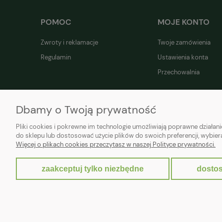
POMOC
MOJE KONTO
Zwroty i reklamacje
Twoje zamówienia
Regulamin
Ustawienia konta
Przechowalnia
Dbamy o Twoją prywatność
Pliki cookies i pokrewne im technologie umożliwiają poprawne działa
do sklepu lub dostosować użycie plików do swoich preferencji, wybier
Więcej o plikach cookies przeczytasz w naszej Polityce prywatności.
zaakceptuj tylko niezbędne
dostos