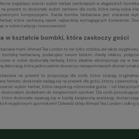
fercie znajdziesz szeroki wybór herbat zamkniętych w eleganckich bombka
 na prezent to doskonały wybór zarówno dla osób, które cenią sobie klas
wyrazistymi kompozycjami. Każda bomba herbaciana jest starannie wy
herbat, które zachwycą nawet najbardziej wymagających koneserów. Dost
ząc w sobie tradycję i nowoczesność.
a w kształcie bombki, która zaskoczy gości
baciane marki Ahmad Tea London to nie tylko ozdoba, ale także wyjątkowy
 bombkę herbacianą, podarujesz swoim bliskim chwilę relaksu, połączoną
rywa w sobie doskonałą herbatę, która idealnie wkomponuje się w świą
ną dekorację, która jednocześnie dostarczy niezapomnianych doznań smak
baciane na prezent to propozycja dla osób, które szukają oryginalnyc
ne herbaty doskonale nadają się na prezent dla gości, którzy z pewnością
szeroki wybór herbat, które zaspokoją różnorodne gusta – od klasycznych
 doskonałym dodatkiem do świątecznych spotkań. Dla osób poszukujących
, które doskonale wpasują się w każdą świąteczną aranżację, dostarczają
skich wyjątkowym upominkiem! Odwiedź sklep Ahmad Tea London i odkryj ide