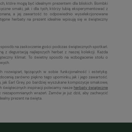
ch, które mogą być idealnym prezentem dla bliskich. Bombki
yczne smaki, jak i dla tych, którzy lubią eksperymentować z
konana, a jej zawartość to odpowiednio wyselekcjonowane
ępne herbaty na prezent idealnie wpisują się w świąteczny
 sposób na zaskoczenie gości podczas świątecznych spotkań.
 z degustacją najlepszych herbat z naszej kolekcji. Każda
teczny klimat. To świetny sposób na wzbogacenie stołu o
owych.
h rozwiązań, łączących w sobie funkcjonalność i estetykę.
 docenią zarówno piękno tego upominku, jak i jego zawartość.
, jak Earl Grey, po bardziej wyszukane kompozycje smakowe,
 świątecznych inspiracji polecamy nasze
herbaty świąteczne
c niezapomnianych wrażeń. Zamów je już dziś, aby zachwycić
alny prezent na święta.