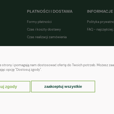
PŁATNOŚCI I DOSTAWA
INFORMACJE
Formy płatności
Polityka prywatn
Czas i koszty dostawy
FAQ - najczęściej
Czas realizacji zamówienia
nie strony i pomagają nam dostosować ofertę do Twoich potrzeb. Możesz zaa
ając opcję "Dostosuj zgody".
zaakceptuj wszystkie
uj zgody
Sklep internetowy Shoper.pl