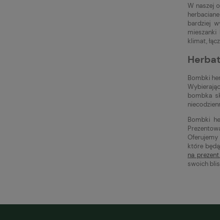
W naszej o
herbaciane
bardziej 
mieszanki 
klimat, łąc
Herbat
Bombki her
Wybierając
bombka sk
niecodzien
Bombki her
Prezentowa
Oferujemy 
które będą
na prezent
swoich bli