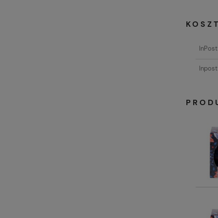
KOSZ
InPos
Inpost
PROD