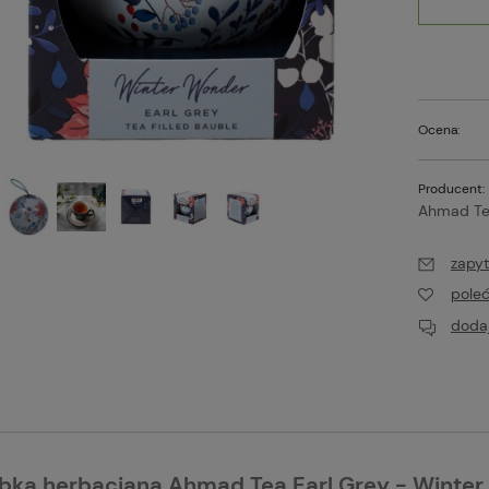
Ocena:
Producent:
Ahmad Te
zapyt
pole
dodaj
ka herbaciana Ahmad Tea Earl Grey - Winte