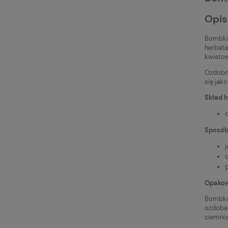
Opis
Bombka
herbata
kwiato
Ozdobne
się jak
Skład 
Sposób 
j
Opakow
Bombka
ozdoba
ciemnon