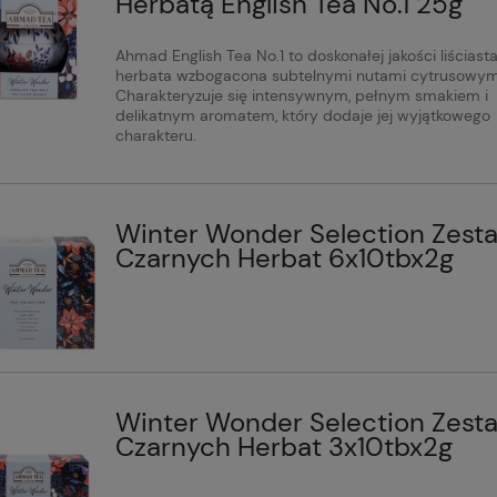
Herbatą English Tea No.1 25g
Ahmad English Tea No.1 to doskonałej jakości liściast
herbata wzbogacona subtelnymi nutami cytrusowym
Charakteryzuje się intensywnym, pełnym smakiem i
delikatnym aromatem, który dodaje jej wyjątkowego
charakteru.
Winter Wonder Selection Zest
Czarnych Herbat 6x10tbx2g
Winter Wonder Selection Zest
Czarnych Herbat 3x10tbx2g