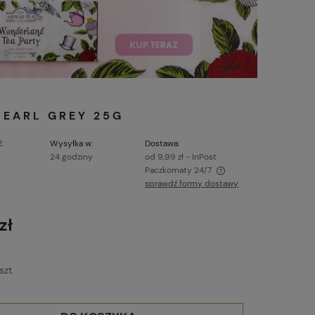
 EARL GREY 25G
:
Wysyłka w:
Dostawa:
24 godziny
od 9,99 zł
- InPost
Paczkomaty 24/7
sprawdź formy dostawy
Cena nie zawiera ewentualnych kosztów
płatności
zł
szt.