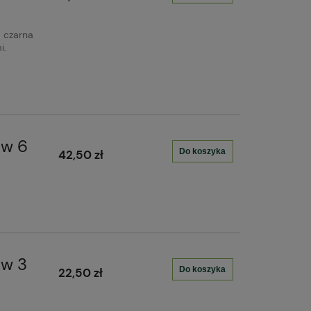
a czarna
i.
aw 6
Do koszyka
42,50 zł
aw 3
Do koszyka
22,50 zł