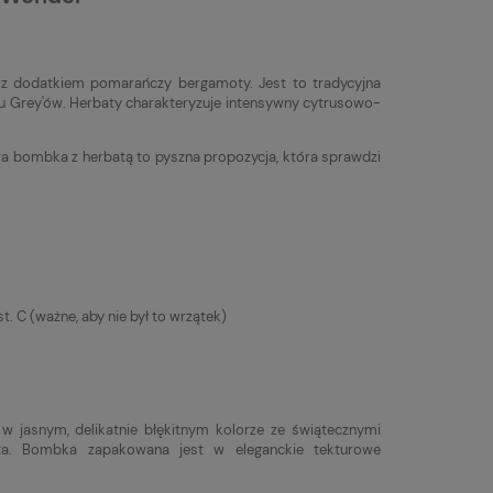
 z dodatkiem pomarańczy bergamoty. Jest to tradycyjna
odu Grey'ów. Herbaty charakteryzuje intensywny cytrusowo-
 bombka z herbatą to pyszna propozycja, która sprawdzi
. C (ważne, aby nie był to wrzątek)
jasnym, delikatnie błękitnym kolorze ze świątecznymi
ata. Bombka zapakowana jest w eleganckie tekturowe