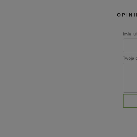
OPINI
Imię l
Twoja o