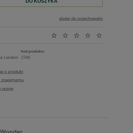
DO KOSZYKA
dodaj do przechowalni
Kod produktu:
a London
2748
aj o produkt
ć znajomemu
 opinię
r Wonder