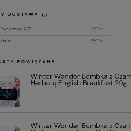
TY DOSTAWY
CENA NIE ZAWIERA
t Paczkomaty 24/7
9,99 zł
EWENTUALNYCH KOSZTÓW
PŁATNOŚCI
 Kurier
15,99 zł
UKTY POWIĄZANE
Winter Wonder Bombka z Czar
Herbatą English Breakfast 25g
Winter Wonder Bombka z Czar