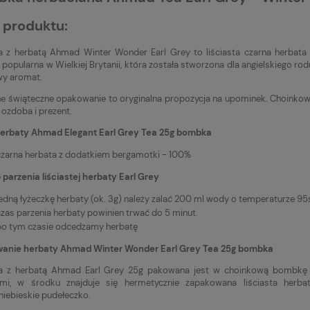
 produktu:
 z herbatą Ahmad Winter Wonder Earl Grey to liściasta czarna herbata
 popularna w Wielkiej Brytanii, która została stworzona dla angielskiego r
wy aromat.
 świąteczne opakowanie to oryginalna propozycja na upominek. Choinkowa
o ozdoba i prezent.
herbaty Ahmad Elegant Earl Grey Tea 25g bombka
czarna herbata z dodatkiem bergamotki - 100%
parzenia liściastej herbaty Earl Grey
edną łyżeczkę herbaty (ok. 3g) należy zalać 200 ml wody o temperaturze 95st
czas parzenia herbaty powinien trwać do 5 minut.
po tym czasie odcedzamy herbatę
anie herbaty Ahmad Winter Wonder Earl Grey Tea 25g bombka
 z herbatą Ahmad Earl Grey 25g pakowana jest w choinkową bombkę w 
mi, w środku znajduje się hermetycznie zapakowana liściasta herb
iebieskie pudełeczko.