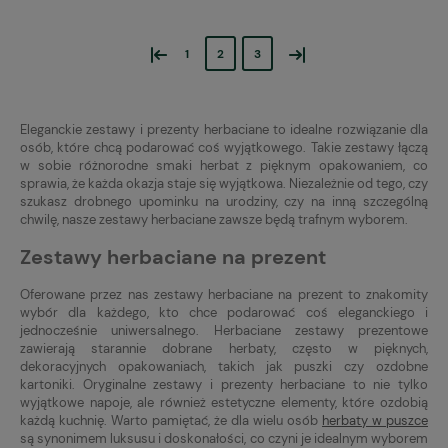
«
»
1
2
3
Eleganckie zestawy i prezenty herbaciane to idealne rozwiązanie dla
osób, które chcą podarować coś wyjątkowego. Takie zestawy łączą
w sobie różnorodne smaki herbat z pięknym opakowaniem, co
sprawia, że każda okazja staje się wyjątkowa. Niezależnie od tego, czy
szukasz drobnego upominku na urodziny, czy na inną szczególną
chwilę, nasze zestawy herbaciane zawsze będą trafnym wyborem.
Zestawy herbaciane na prezent
Oferowane przez nas zestawy herbaciane na prezent to znakomity
wybór dla każdego, kto chce podarować coś eleganckiego i
jednocześnie uniwersalnego. Herbaciane zestawy prezentowe
zawierają starannie dobrane herbaty, często w pięknych,
dekoracyjnych opakowaniach, takich jak puszki czy ozdobne
kartoniki. Oryginalne zestawy i prezenty herbaciane to nie tylko
wyjątkowe napoje, ale również estetyczne elementy, które ozdobią
każdą kuchnię. Warto pamiętać, że dla wielu osób
herbaty w puszce
są synonimem luksusu i doskonałości, co czyni je idealnym wyborem