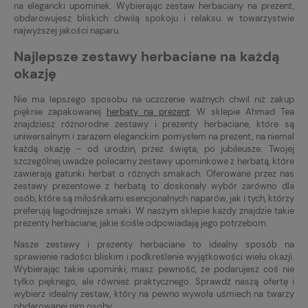
na elegancki upominek. Wybierając zestaw herbaciany na prezent,
obdarowujesz bliskich chwilą spokoju i relaksu w towarzystwie
najwyższej jakości naparu.
Najlepsze zestawy herbaciane na każdą
okazję
Nie ma lepszego sposobu na uczczenie ważnych chwil niż zakup
pięknie zapakowanej
herbaty na prezent
. W sklepie Ahmad Tea
znajdziesz różnorodne zestawy i prezenty herbaciane, które są
uniwersalnym i zarazem eleganckim pomysłem na prezent, na niemal
każdą okazję – od urodzin, przez święta, po jubileusze. Twojej
szczególnej uwadze polecamy zestawy upominkowe z herbatą, które
zawierają gatunki herbat o różnych smakach. Oferowane przez nas
zestawy prezentowe z herbatą to doskonały wybór zarówno dla
osób, które są miłośnikami esencjonalnych naparów, jak i tych, którzy
preferują łagodniejsze smaki. W naszym sklepie każdy znajdzie takie
prezenty herbaciane, jakie ściśle odpowiadają jego potrzebom.
Nasze zestawy i prezenty herbaciane to idealny sposób na
sprawienie radości bliskim i podkreślenie wyjątkowości wielu okazji.
Wybierając takie upominki, masz pewność, że podarujesz coś nie
tylko pięknego, ale również praktycznego. Sprawdź naszą ofertę i
wybierz idealny zestaw, który na pewno wywoła uśmiech na twarzy
obdarowanej nim osoby.