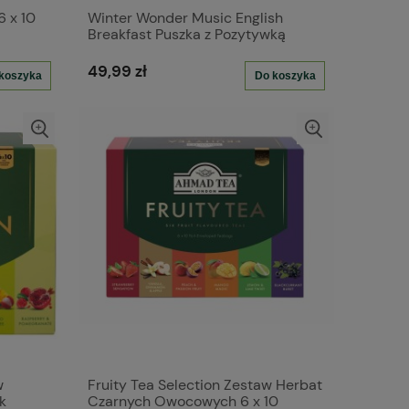
6 x 10
Winter Wonder Music English
Breakfast Puszka z Pozytywką
Czarna Herbata 30tbx2g
49,99 zł
koszyka
Do koszyka
w
Fruity Tea Selection Zestaw Herbat
k
Czarnych Owocowych 6 x 10