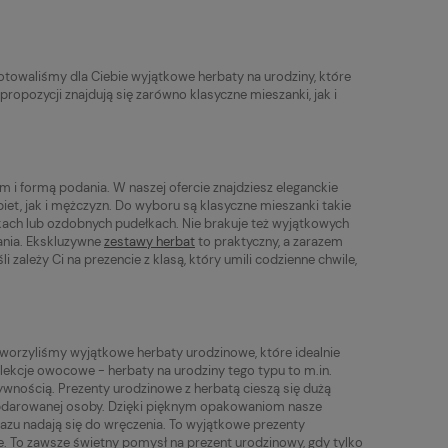
towaliśmy dla Ciebie wyjątkowe herbaty na urodziny, które
ropozycji znajdują się zarówno klasyczne mieszanki, jak i
 i formą podania. W naszej ofercie znajdziesz eleganckie
iet, jak i mężczyzn. Do wyboru są klasyczne mieszanki takie
zkach lub ozdobnych pudełkach. Nie brakuje też wyjątkowych
nia. Ekskluzywne
zestawy herbat
to praktyczny, a zarazem
 zależy Ci na prezencie z klasą, który umili codzienne chwile,
stworzyliśmy wyjątkowe herbaty urodzinowe, które idealnie
kolekcje owocowe - herbaty na urodziny tego typu to m.in.
ywnością. Prezenty urodzinowe z herbatą cieszą się dużą
u obdarowanej osoby. Dzięki pięknym opakowaniom nasze
azu nadają się do wręczenia. To wyjątkowe prezenty
. To zawsze świetny pomysł na prezent urodzinowy, gdy tylko