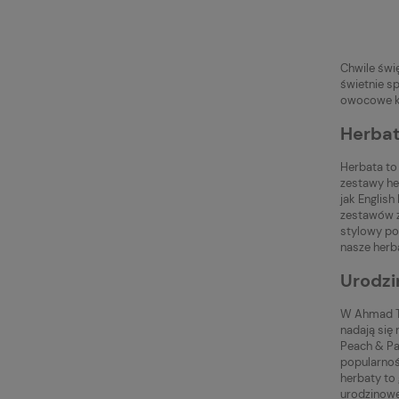
Chwile świ
świetnie sp
owocowe k
Herbat
Herbata to
zestawy he
jak Englis
zestawów z
stylowy pod
nasze herb
Urodzi
W Ahmad Te
nadają się 
Peach & Pa
popularnoś
herbaty to
urodzinowe