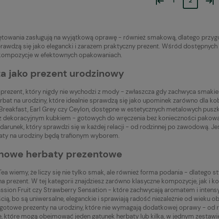
1
2
ętowania zasługują na wyjątkową oprawę - również smakową, dlatego przygo
rawdzą się jako elegancki i zarazem praktyczny prezent. Wśród dostępnych p
ompozycje w efektownych opakowaniach.
a jako prezent urodzinowy
 prezent, który nigdy nie wychodzi z mody - zwłaszcza gdy zachwyca smakiem
rbat na urodziny, które idealnie sprawdzą się jako upominek zarówno dla kob
h Breakfast, Earl Grey czy Ceylon, dostępne w estetycznych metalowych pus
 dekoracyjnym kubkiem - gotowych do wręczenia bez konieczności pakowa
arunek, który sprawdzi się w każdej relacji - od rodzinnej po zawodową. Jeśli
aty na urodziny będą trafionym wyborem.
nowe herbaty prezentowe
a wiemy, że liczy się nie tylko smak, ale również forma podania - dlatego 
na prezent. W tej kategorii znajdziesz zarówno klasyczne kompozycje, jak i 
ssion Fruit czy Strawberry Sensation - które zachwycają aromatem i intens
cią, bo są uniwersalne, eleganckie i sprawiają radość niezależnie od wiek
 gotowe prezenty na urodziny, które nie wymagają dodatkowej oprawy - od r
, które mogą obejmować jeden gatunek herbaty lub kilka, w jednym zestawie