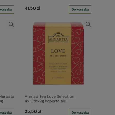
torebek aluminiowych
41,50 zł
koszyka
Do koszyka
 Herbata
Ahmad Tea Love Selection
0g
4x10tbx2g koperta alu
25,50 zł
koszyka
Do koszyka