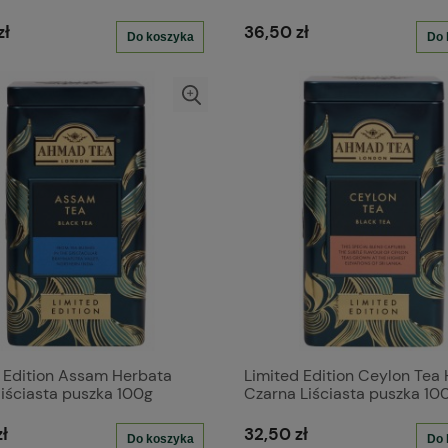
iowych
aluminiowych
zł
36,50 zł
Do koszyka
Do 
 Edition Assam Herbata
Limited Edition Ceylon Tea
liściasta puszka 100g
Czarna Liściasta puszka 10
ł
32,50 zł
Do koszyka
Do 