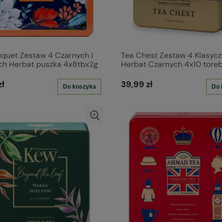
quet Zestaw 4 Czarnych i
Tea Chest Zestaw 4 Klasyc
ch Herbat puszka 4x8tbx2g
Herbat Czarnych 4x10 tore
aluminiowych
zł
39,99 zł
Do koszyka
Do 