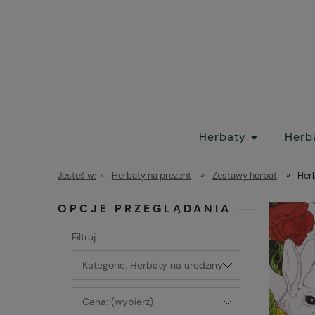
Herbaty
Herb
Jesteś w:
»
Herbaty na prezent
»
Zestawy herbat
»
Her
OPCJE PRZEGLĄDANIA
Filtruj
Kategorie: Herbaty na urodziny
Cena: (wybierz)