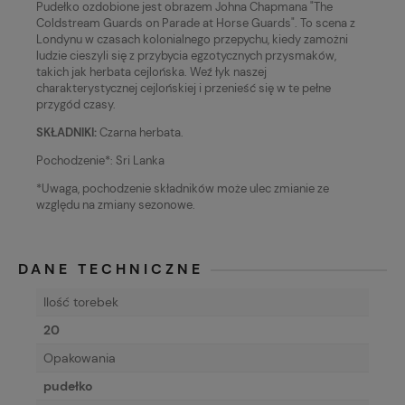
Pudełko ozdobione jest obrazem Johna Chapmana "The
Coldstream Guards on Parade at Horse Guards". To scena z
Londynu w czasach kolonialnego przepychu, kiedy zamożni
ludzie cieszyli się z przybycia egzotycznych przysmaków,
takich jak herbata cejlońska. Weź łyk naszej
charakterystycznej cejlońskiej i przenieść się w te pełne
przygód czasy.
SKŁADNIKI:
Czarna herbata.
Pochodzenie*: Sri Lanka
*Uwaga, pochodzenie składników może ulec zmianie ze
względu na zmiany sezonowe.
DANE TECHNICZNE
Ilość torebek
20
Opakowania
pudełko