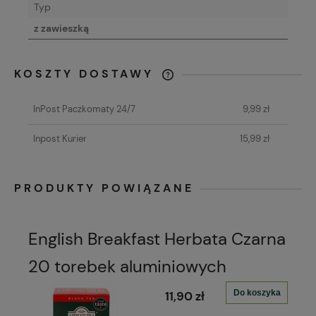
Typ
z zawieszką
KOSZTY DOSTAWY
CENA NIE ZAWIERA EWENTUALNYCH
KOSZTÓW PŁATNOŚCI
InPost Paczkomaty 24/7
9,99 zł
Inpost Kurier
15,99 zł
PRODUKTY POWIĄZANE
English Breakfast Herbata Czarna
20 torebek aluminiowych
Do koszyka
11,90 zł