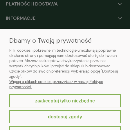
PŁATNOŚCI I DOSTAWA
INFORMACJE
O NAS
Dbamy o Twoją prywatność
Pliki cookies i pokrewne im technologie umożliwiają poprawne
działanie strony i pomagają nam dostosować ofertę do Twoich
potrzeb. Możesz zaakceptować wykorzystanie przez nas
wszystkich tych plików i przejść do sklepu lub dostosować
użycie plików do swoich preferencji, wybierając opcję "Dostosuj
zgody".
Więcej o plikach cookies przeczytasz w naszej Polityce
prywatności.
zaakceptuj tylko niezbędne
pokaż pełną wersję strony
dostosuj zgody
Sklep internetowy Shoper.pl