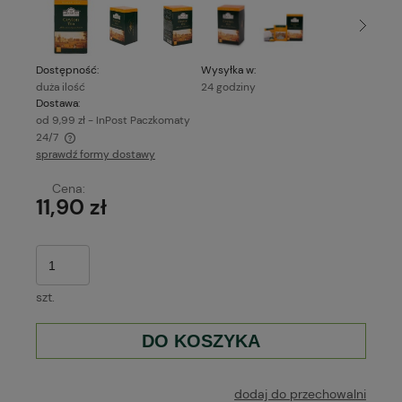
Dostępność:
Wysyłka w:
duża ilość
24 godziny
Dostawa:
od 9,99 zł
- InPost Paczkomaty
24/7
sprawdź formy dostawy
Cena nie zawiera ewentualnych kosztów płatności
Cena:
11,90 zł
szt.
DO KOSZYKA
dodaj do przechowalni