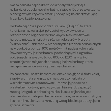
Nasza herbata cejlońska to doskonały wzór jednej z
najbardziej popularnych herbat na świecie. Dobrze wyważona,
o energicznym i żywym smaku, nadaje się na energetyzującą
filiżankę o każdej porze dnia.
Herbata cejlońska pochodzi z Sri Lanki ("Cejlon" to stara
kolonialna nazwa kraju), górzystej wyspy słynącej z
różnorodnych regionów herbacianych. Nasi mistrzowie
herbaty mieszają herbaty z różnych obszarów. Herbaty
"niskopienne"- zbierane w słonecznych ogrodach herbacianych
na wysokości poniżej 600 metrów (m), nadają kolor i siłę.
Równoważymy je z herbatami pochodzącymi z ogrodów
położonych na wysokości od 600 do 1200 m. - w tych
chłodniejszych miejscach powstają lżejsze herbaty, które
nadają mieszance żywy, cytrusowy charakter.
Po zaparzeniu nasza herbata cejlońska ma głęboki złoty kolor,
świeży aromat i energiczny smak. Jest to herbata o
wszechstronnym zastosowaniu. Można ją podawać z
plasterkiem cytryny jako ożywczą filiżankę lub zaparzyć
mocną i złagodzić odrobiną mleka. Nasza cejlońska jest
również doskonała jako herbata mrożona, zaparzona z cytryną
i cukrem i rozcieńczona mrożoną wodą, idealna propozycja na
gorące letnie dni.