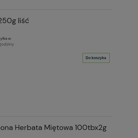
50g liść
yłka w:
godziny
Do koszyka
elona Herbata Miętowa 100tbx2g