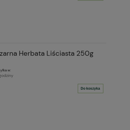
Czarna Herbata Liściasta 250g
yłka w:
godziny
Do koszyka