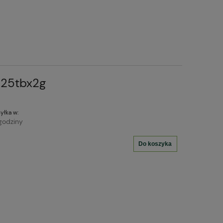
 25tbx2g
yłka w:
godziny
Do koszyka