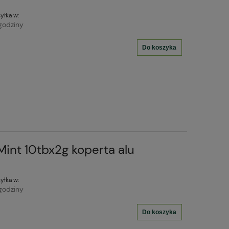
yłka w:
godziny
Do koszyka
int 10tbx2g koperta alu
yłka w:
godziny
Do koszyka