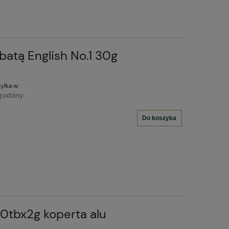
batą English No.1 30g
yłka w:
godziny
Do koszyka
0tbx2g koperta alu