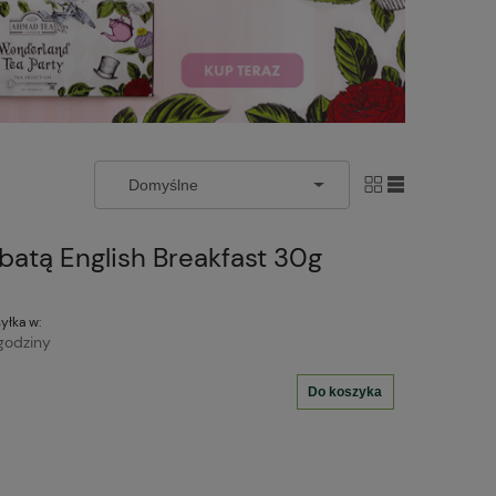
batą English Breakfast 30g
yłka w:
godziny
Do koszyka