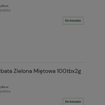
yłka w:
godziny
Do koszyka
rbata Zielona Miętowa 100tbx2g
yłka w:
godziny
Do koszyka