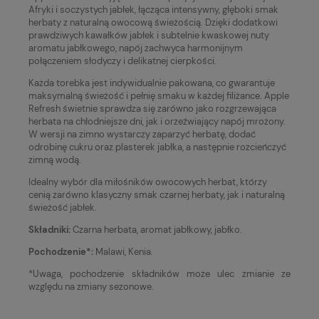
Afryki i soczystych jabłek, łącząca intensywny, głęboki smak
herbaty z naturalną owocową świeżością. Dzięki dodatkowi
prawdziwych kawałków jabłek i subtelnie kwaskowej nuty
aromatu jabłkowego, napój zachwyca harmonijnym
połączeniem słodyczy i delikatnej cierpkości.
Każda torebka jest indywidualnie pakowana, co gwarantuje
maksymalną świeżość i pełnię smaku w każdej filiżance. Apple
Refresh świetnie sprawdza się zarówno jako rozgrzewająca
herbata na chłodniejsze dni, jak i orzeźwiający napój mrożony.
W wersji na zimno wystarczy zaparzyć herbatę, dodać
odrobinę cukru oraz plasterek jabłka, a następnie rozcieńczyć
zimną wodą.
Idealny wybór dla miłośników owocowych herbat, którzy
cenią zarówno klasyczny smak czarnej herbaty, jak i naturalną
świeżość jabłek.
Składniki:
Czarna herbata, aromat jabłkowy, jabłko.
Pochodzenie*:
Malawi, Kenia.
*Uwaga, pochodzenie składników może ulec zmianie ze
względu na zmiany sezonowe.