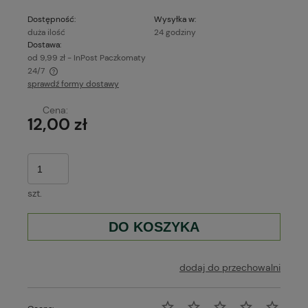
Dostępność:
Wysyłka w:
duża ilość
24 godziny
Dostawa:
od 9,99 zł
- InPost Paczkomaty
24/7
sprawdź formy dostawy
Cena nie zawiera ewentualnych kosztów płatności
Cena:
12,00 zł
szt.
DO KOSZYKA
dodaj do przechowalni