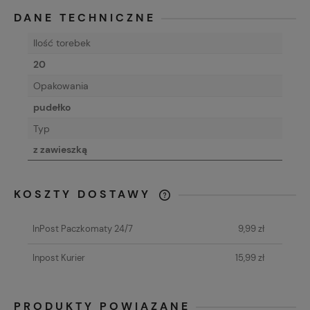
DANE TECHNICZNE
Ilość torebek
20
Opakowania
pudełko
Typ
z zawieszką
KOSZTY DOSTAWY
CENA NIE ZAWIERA EWENTUALNYCH
KOSZTÓW PŁATNOŚCI
InPost Paczkomaty 24/7
9,99 zł
Inpost Kurier
15,99 zł
PRODUKTY POWIĄZANE