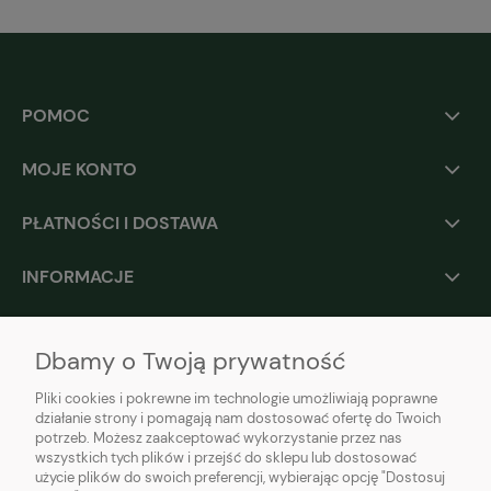
POMOC
MOJE KONTO
PŁATNOŚCI I DOSTAWA
INFORMACJE
O NAS
Dbamy o Twoją prywatność
Pliki cookies i pokrewne im technologie umożliwiają poprawne
działanie strony i pomagają nam dostosować ofertę do Twoich
potrzeb. Możesz zaakceptować wykorzystanie przez nas
wszystkich tych plików i przejść do sklepu lub dostosować
użycie plików do swoich preferencji, wybierając opcję "Dostosuj