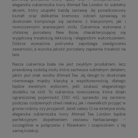
elegancka cukierniczka Ivory Ahmad Tea London to subtelny
akcent, który uzupełni każdą zastawę. Jej ponadczasowy
kształt oraz delikatnie kremowy odcień sprawiają, że
doskonale komponuje się zarówno z klasycznymi, jak i
nowoczesnymi aranżacjami stołu. Cukiernica wykonana z
chińskiej porcelany New Bone, charakteryzującej się
wyjątkową trwałością, lekkością i eleganckim wykończeniem.
Dobrze wyważona pokrywka zapobiega zawilgoceniu
zawartości, a wysoka jakość porcelany zapewnia trwałość na
lata.
Nasza cukiernica biała nie jest zwykłym produktem, lecz
prawdziwą ozdobą stołu, która zachwyca subtelnym detalem,
jakim jest znak wodny Ahmad Tea. Jej design to doskonała
równowaga między klasyką a współczesnością, dlatego
będzie świetnym wyborem, jeśli szukasz eleganckiego
dodatku na stół. To cukiernica nowoczesna, która dzięki
ograniczonej pojemność (130 ml), sprawdzi się zarówno
podczas codziennych chwil relaksu, jak i niewielkich przyjęć w
gronie rodziny czy przyjaciół. Jeżeli zależy Ci na estetyce stołu,
elegancka cukierniczka Ivory Ahmad Tea London będzie
perfekcyjnym dopełnieniem zestawu herbacianego -
szczególnie w połączeniu z filiżankami i czajniczkiem z tej
samej kolekcji.