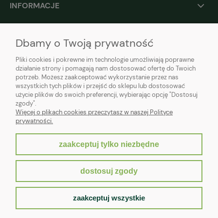
INFORMACJE
O NAS
Dbamy o Twoją prywatność
Pliki cookies i pokrewne im technologie umożliwiają poprawne
działanie strony i pomagają nam dostosować ofertę do Twoich
potrzeb. Możesz zaakceptować wykorzystanie przez nas
wszystkich tych plików i przejść do sklepu lub dostosować
użycie plików do swoich preferencji, wybierając opcję "Dostosuj
zgody".
Więcej o plikach cookies przeczytasz w naszej Polityce
prywatności.
zaakceptuj tylko niezbędne
pokaż pełną wersję strony
dostosuj zgody
Sklep internetowy Shoper.pl
zaakceptuj wszystkie