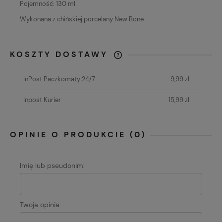
Pojemność: 130 ml
Wykonana z chińskiej porcelany New Bone.
KOSZTY DOSTAWY
CENA NIE ZAWIERA EWENTUALNYCH
KOSZTÓW PŁATNOŚCI
InPost Paczkomaty 24/7
9,99 zł
Inpost Kurier
15,99 zł
OPINIE O PRODUKCIE (0)
Imię lub pseudonim:
Twoja opinia: