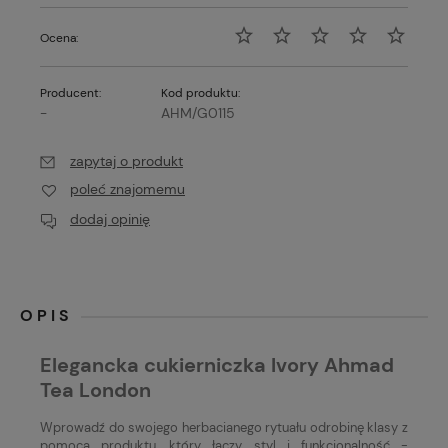
Ocena:
Producent:
Kod produktu:
-
AHM/G0115
zapytaj o produkt
poleć znajomemu
dodaj opinię
OPIS
Elegancka cukierniczka Ivory Ahmad
Tea London
Wprowadź do swojego herbacianego rytuału odrobinę klasy z
pomocą produktu, który łączy styl i funkcjonalność -