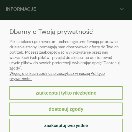
INFORMACJE
O NAS
Dbamy o Twoją prywatność
Pliki cookies i pokrewne im technologie umożliwiają poprawne
działanie strony i pomagają nam dostosować ofertę do Twoich
potrzeb. Możesz zaakceptować wykorzystanie przez nas
wszystkich tych plików i przejść do sklepu lub dostosować
użycie plików do swoich preferencji, wybierając opcję "Dostosuj
zgody".
Więcej o plikach cookies przeczytasz w naszej Polityce
prywatności.
zaakceptuj tylko niezbędne
pokaż pełną wersję strony
dostosuj zgody
Sklep internetowy Shoper.pl
zaakceptuj wszystkie