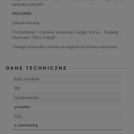
naturalny sposób.
SKŁADNIKI:
Zielona herbata.
Pochodzenie*: Chińskie prowincje Jiangxi, Anhui i Zhejiang -
znane jako "Złoty Trójkąt".
*Uwaga, może ulec zmianie ze względu na zmiany sezonowe.
DANE TECHNICZNE
Ilość torebek
20
Opakowania
pudełko
Typ
z zawieszką