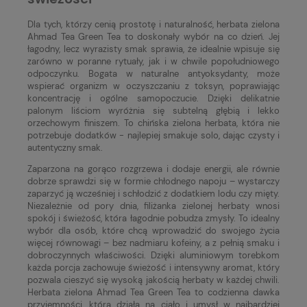
Dla tych, którzy cenią prostotę i naturalność, herbata zielona
Ahmad Tea Green Tea to doskonały wybór na co dzień. Jej
łagodny, lecz wyrazisty smak sprawia, że idealnie wpisuje się
zarówno w poranne rytuały, jak i w chwile popołudniowego
odpoczynku. Bogata w naturalne antyoksydanty, może
wspierać organizm w oczyszczaniu z toksyn, poprawiając
koncentrację i ogólne samopoczucie. Dzięki delikatnie
palonym liściom wyróżnia się subtelną głębią i lekko
orzechowym finiszem. To chińska zielona herbata, która nie
potrzebuje dodatków - najlepiej smakuje solo, dając czysty i
autentyczny smak.
Zaparzona na gorąco rozgrzewa i dodaje energii, ale równie
dobrze sprawdzi się w formie chłodnego napoju – wystarczy
zaparzyć ją wcześniej i schłodzić z dodatkiem lodu czy mięty.
Niezależnie od pory dnia, filiżanka zielonej herbaty wnosi
spokój i świeżość, która łagodnie pobudza zmysły. To idealny
wybór dla osób, które chcą wprowadzić do swojego życia
więcej równowagi – bez nadmiaru kofeiny, a z pełnią smaku i
dobroczynnych właściwości. Dzięki aluminiowym torebkom
każda porcja zachowuje świeżość i intensywny aromat, który
pozwala cieszyć się wysoką jakością herbaty w każdej chwili.
Herbata zielona Ahmad Tea Green Tea to codzienna dawka
przyjemności, która działa na ciało i umysł w najbardziej