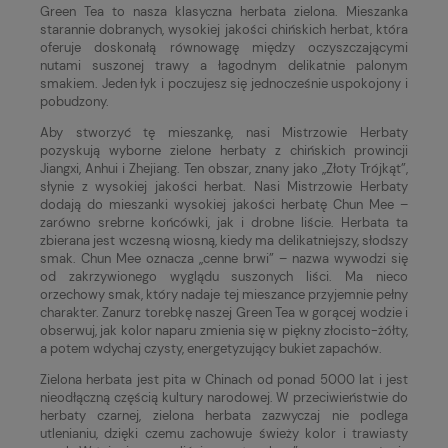
Green Tea to nasza klasyczna herbata zielona. Mieszanka
starannie dobranych, wysokiej jakości chińskich herbat, która
oferuje doskonałą równowagę między oczyszczającymi
nutami suszonej trawy a łagodnym delikatnie palonym
smakiem. Jeden łyk i poczujesz się jednocześnie uspokojony i
pobudzony.
Aby stworzyć tę mieszankę, nasi Mistrzowie Herbaty
pozyskują wyborne zielone herbaty z chińskich prowincji
Jiangxi, Anhui i Zhejiang. Ten obszar, znany jako „Złoty Trójkąt”,
słynie z wysokiej jakości herbat. Nasi Mistrzowie Herbaty
dodają do mieszanki wysokiej jakości herbatę Chun Mee –
zarówno srebrne końcówki, jak i drobne liście. Herbata ta
zbierana jest wczesną wiosną, kiedy ma delikatniejszy, słodszy
smak. Chun Mee oznacza „cenne brwi” – nazwa wywodzi się
od zakrzywionego wyglądu suszonych liści. Ma nieco
orzechowy smak, który nadaje tej mieszance przyjemnie pełny
charakter. Zanurz torebkę naszej Green Tea w gorącej wodzie i
obserwuj, jak kolor naparu zmienia się w piękny złocisto-żółty,
a potem wdychaj czysty, energetyzujący bukiet zapachów.
Zielona herbata jest pita w Chinach od ponad 5000 lat i jest
nieodłączną częścią kultury narodowej. W przeciwieństwie do
herbaty czarnej, zielona herbata zazwyczaj nie podlega
utlenianiu, dzięki czemu zachowuje świeży kolor i trawiasty