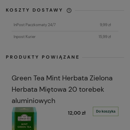
KOSZTY DOSTAWY
CENA NIE ZAWIERA EWENTUALNYCH
KOSZTÓW PŁATNOŚCI
InPost Paczkomaty 24/7
9,99 zł
Inpost Kurier
15,99 zł
PRODUKTY POWIĄZANE
Green Tea Mint Herbata Zielona
Herbata Miętowa 20 torebek
aluminiowych
Do koszyka
12,00 zł