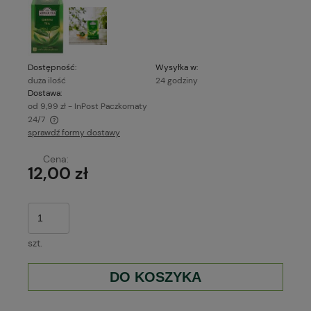
Dostępność:
Wysyłka w:
duża ilość
24 godziny
Dostawa:
od 9,99 zł
- InPost Paczkomaty
24/7
sprawdź formy dostawy
Cena nie zawiera ewentualnych kosztów płatności
Cena:
12,00 zł
szt.
DO KOSZYKA