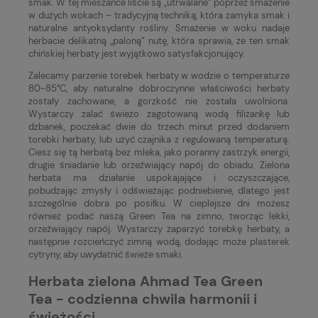
smak. W tej mieszance liście są „utrwalane” poprzez smażenie
w dużych wokach – tradycyjną techniką, która zamyka smak i
naturalne antyoksydanty rośliny. Smażenie w woku nadaje
herbacie delikatną „paloną” nutę, która sprawia, że ten smak
chińskiej herbaty jest wyjątkowo satysfakcjonujący.
Zalecamy parzenie torebek herbaty w wodzie o temperaturze
80-85°C, aby naturalne dobroczynne właściwości herbaty
zostały zachowane, a gorzkość nie została uwolniona.
Wystarczy zalać świeżo zagotowaną wodą filiżankę lub
dzbanek, poczekać dwie do trzech minut przed dodaniem
torebki herbaty, lub użyć czajnika z regulowaną temperaturą.
Ciesz się tą herbatą bez mleka, jako poranny zastrzyk energii,
drugie śniadanie lub orzeźwiający napój do obiadu. Zielona
herbata ma działanie uspokajające i oczyszczające,
pobudzając zmysły i odświeżając podniebienie, dlatego jest
szczególnie dobra po posiłku. W cieplejsze dni możesz
również podać naszą Green Tea na zimno, tworząc lekki,
orzeźwiający napój. Wystarczy zaparzyć torebkę herbaty, a
następnie rozcieńczyć zimną wodą, dodając może plasterek
cytryny, aby uwydatnić świeże smaki.
Herbata zielona Ahmad Tea Green
Tea - codzienna chwila harmonii i
świeżości