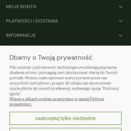
MOJE KONTO
PŁATNOŚCI I DOSTAWA
INFORMACJE
O NAS
Dbamy o Twoją prywatność
Pliki cookies i pokrewne im technologie umożliwiają poprawne
działanie strony i pomagają nam dostosować ofertę do Twoich
potrzeb. Możesz zaakceptować wykorzystanie przez nas
wszystkich tych plików i przejść do sklepu lub dostosować
użycie plików do swoich preferencji, wybierając opcję "Dostosuj
zgody".
Więcej o plikach cookies przeczytasz w naszej Polityce
prywatności.
zaakceptuj tylko niezbędne
pokaż pełną wersję strony