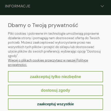
INFORMACJE
O NAS
Dbamy o Twoją prywatność
Pliki cookies i pokrewne im technologie umożliwiają poprawne
działanie strony i pomagają nam dostosować ofertę do Twoich
potrzeb. Możesz zaakceptować wykorzystanie przez nas
wszystkich tych plików i przejść do sklepu lub dostosować
użycie plików do swoich preferencji, wybierając opcję "Dostosuj
zgody".
Więcej o plikach cookies przeczytasz w naszej Polityce
prywatności.
zaakceptuj tylko niezbędne
pokaż pełną wersję strony
dostosuj zgody
Sklep internetowy Shoper.pl
zaakceptuj wszystkie