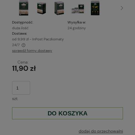
Dostępność:
Wysyłka w:
duża ilość
24 godziny
Dostawa:
od 9,99 zł
- InPost Paczkomaty
24/7
sprawdź formy dostawy
Cena nie zawiera ewentualnych kosztów płatności
Cena:
11,90 zł
szt.
DO KOSZYKA
dodaj do przechowalni