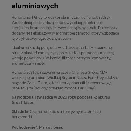
aluminiowych
Herbata Earl Grey to doskonała mieszanka herbat z Afryki
Wschodniej i Indii, z dużą ilością wysokiej jakości liści
kenijskich, które nadają jej żywy, energiczny smak. Do herbaty
dodany jest ekskluzywny aromat bergamotki, który wzbogaca
ją o cytrusowy, egzotyczny zapach.
Idealna na każdą porę dnia — od lekkiej herbaty zaparzonej
rano, z plasterkiem cytryny po obiedzie, po mocną, mleczną
wersję popołudniu. W każdej filiżance otrzymujesz świeży,
aromatyczny napój.
Herbata została nazwana na cześć Charlesa Greya, XIX-
wiecznego premiera Wielkiej Brytanii. Nasza Earl Grey zdobyła
nagrodę Great Taste, gdzie jurorzy docenili jej równowagę,
uznając ją za "solidny przykład mocnej Earl Grey".
Nagrodzona 1 gwiazdką w 2020 roku podczas konkursu
Great Taste.
Składniki
: Czarna herbata o intensywnym aromacie
bergamotki.
Pochodzenie*
: Malawi, Kenia.