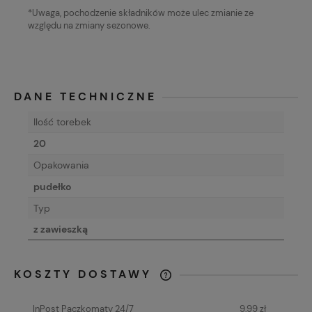
*Uwaga, pochodzenie składników może ulec zmianie ze
względu na zmiany sezonowe.
DANE TECHNICZNE
Ilość torebek
20
Opakowania
pudełko
Typ
z zawieszką
KOSZTY DOSTAWY
CENA NIE ZAWIERA EWENTUALNYCH
KOSZTÓW PŁATNOŚCI
InPost Paczkomaty 24/7
9,99 zł