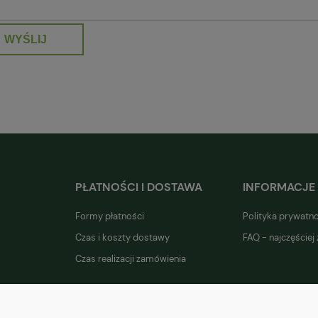
WYŚLIJ
PŁATNOŚCI I DOSTAWA
INFORMACJE
Formy płatności
Polityka prywatn
Czas i koszty dostawy
FAQ - najczęściej
Czas realizacji zamówienia