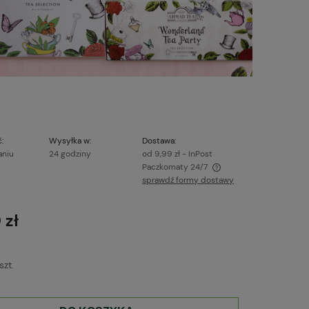
:
Wysyłka w:
Dostawa:
aniu
24 godziny
od 9,99 zł
- InPost
Paczkomaty 24/7
sprawdź formy dostawy
Cena nie zawiera ewentualnych kosztów
płatności
 zł
szt.