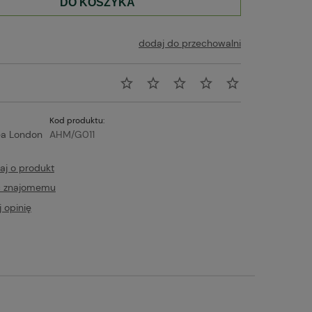
DO KOSZYKA
dodaj do przechowalni
Kod produktu:
a London
AHM/G011
aj o produkt
ć znajomemu
 opinię