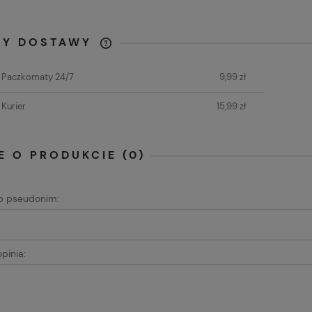
TY DOSTAWY
CENA NIE ZAWIERA
t Paczkomaty 24/7
9,99 zł
EWENTUALNYCH KOSZTÓW
PŁATNOŚCI
 Kurier
15,99 zł
E O PRODUKCIE (0)
ub pseudonim:
pinia: