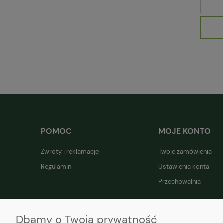
POMOC
MOJE KONTO
Zwroty i reklamacje
Twoje zamówienia
Regulamin
Ustawienia konta
Przechowalnia
Dbamy o Twoją prywatność