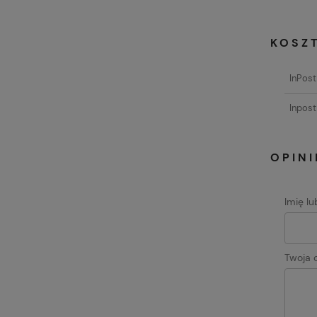
KOSZ
InPos
Inpost
OPINI
Imię l
Twoja o