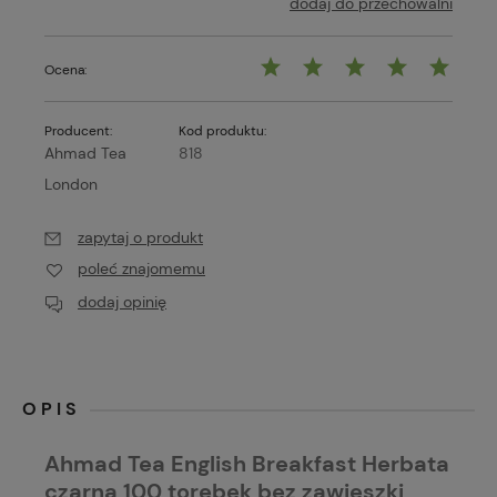
dodaj do przechowalni
Ocena:
Producent:
Kod produktu:
Ahmad Tea
818
London
zapytaj o produkt
poleć znajomemu
dodaj opinię
OPIS
Ahmad Tea English Breakfast Herbata
czarna 100 torebek bez zawieszki