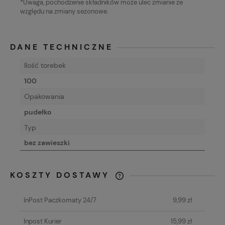
*Uwaga, pochodzenie składników może ulec zmianie ze
względu na zmiany sezonowe.
DANE TECHNICZNE
Ilość torebek
100
Opakowania
pudełko
Typ
bez zawieszki
KOSZTY DOSTAWY
CENA NIE ZAWIERA EWENTUALNYCH
KOSZTÓW PŁATNOŚCI
InPost Paczkomaty 24/7
9,99 zł
Inpost Kurier
15,99 zł