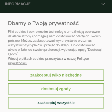
INFORMACJE
O NAS
Dbamy o Twoją prywatność
Pliki cookies i pokrewne im technologie umożliwiają poprawne
działanie strony i pomagają nam dostosować ofertę do Twoich
potrzeb. Możesz zaakceptować wykorzystanie przez nas
wszystkich tych plików i przejść do sklepu lub dostosować
użycie plików do swoich preferencji, wybierając opcję "Dostosuj
zgody".
Więcej o plikach cookies przeczytasz w naszej Polityce
prywatności.
zaakceptuj tylko niezbędne
pokaż pełną wersję strony
dostosuj zgody
Sklep internetowy Shoper.pl
zaakceptuj wszystkie