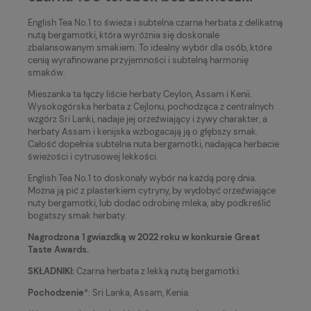
English Tea No.1 to świeża i subtelna czarna herbata z delikatną
nutą bergamotki, która wyróżnia się doskonale
zbalansowanym smakiem. To idealny wybór dla osób, które
cenią wyrafinowane przyjemności i subtelną harmonię
smaków.
Mieszanka ta łączy liście herbaty Ceylon, Assam i Kenii.
Wysokogórska herbata z Cejlonu, pochodząca z centralnych
wzgórz Sri Lanki, nadaje jej orzeźwiający i żywy charakter, a
herbaty Assam i kenijska wzbogacają ją o głębszy smak.
Całość dopełnia subtelna nuta bergamotki, nadająca herbacie
świeżości i cytrusowej lekkości.
English Tea No.1 to doskonały wybór na każdą porę dnia.
Można ją pić z plasterkiem cytryny, by wydobyć orzeźwiające
nuty bergamotki, lub dodać odrobinę mleka, aby podkreślić
bogatszy smak herbaty.
Nagrodzona 1 gwiazdką w 2022 roku w konkursie Great
Taste Awards.
SKŁADNIKI:
Czarna herbata z lekką nutą bergamotki.
Pochodzenie
*: Sri Lanka, Assam, Kenia.