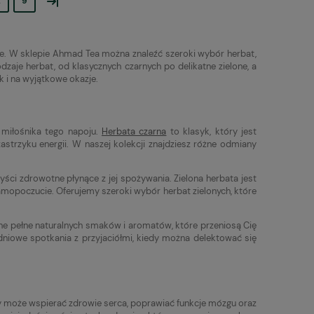
.
9
ie. W sklepie Ahmad Tea można znaleźć szeroki wybór herbat,
aje herbat, od klasycznych czarnych po delikatne zielone, a
 i na wyjątkowe okazje.
 miłośnika tego napoju.
Herbata czarna
to klasyk, który jest
astrzyku energii. W naszej kolekcji znajdziesz różne odmiany
yści zdrowotne płynące z jej spożywania. Zielona herbata jest
mopoczucie. Oferujemy szeroki wybór herbat zielonych, które
e pełne naturalnych smaków i aromatów, które przeniosą Cię
iowe spotkania z przyjaciółmi, kiedy można delektować się
ty może wspierać zdrowie serca, poprawiać funkcje mózgu oraz