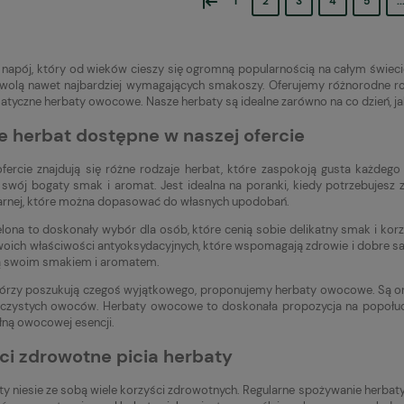
1
2
3
4
5
..
 napój, który od wieków cieszy się ogromną popularnością na całym świec
wolą nawet najbardziej wymagających smakoszy. Oferujemy różnorodne rodz
atyczne herbaty owocowe. Nasze herbaty są idealne zarówno na co dzień, jak
e herbat dostępne w naszej ofercie
fercie znajdują się różne rodzaje herbat, które zaspokoją gusta każdego
 swój bogaty smak i aromat. Jest idealna na poranki, kiedy potrzebujesz z
arnej, które można dopasować do własnych upodobań.
elona to doskonały wybór dla osób, które cenią sobie delikatny smak i korz
woich właściwości antyoksydacyjnych, które wspomagają zdrowie i dobre sa
ą swoim smakiem i aromatem.
którzy poszukują czegoś wyjątkowego, proponujemy herbaty owocowe. Są on
czystych owoców. Herbaty owocowe to doskonała propozycja na popołudn
ełną owocowej esencji.
ci zdrowotne picia herbaty
aty niesie ze sobą wiele korzyści zdrowotnych. Regularne spożywanie herba