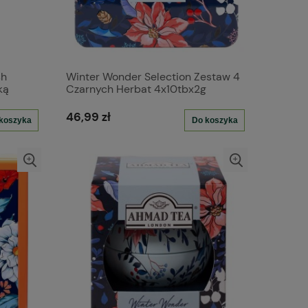
sh
Winter Wonder Selection Zestaw 4
ką
Czarnych Herbat 4x10tbx2g
koperta alu puszka
46,99 zł
koszyka
Do koszyka