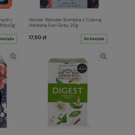
nych i
Winter Wonder Bombka z Czarną
x8tbx2g
Herbatą Earl Grey 25g
17,50 zł
koszyka
Do koszyka