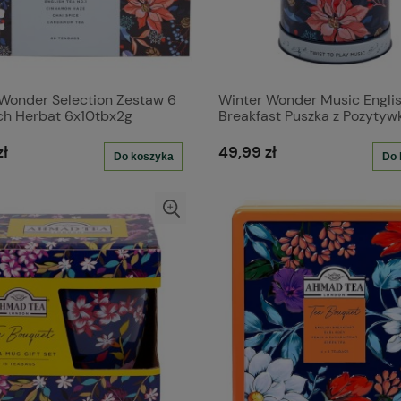
Wonder Selection Zestaw 6
Winter Wonder Music Engli
ch Herbat 6x10tbx2g
Breakfast Puszka z Pozytyw
Czarna Herbata 30tbx2g
zł
49,99 zł
Do koszyka
Do 