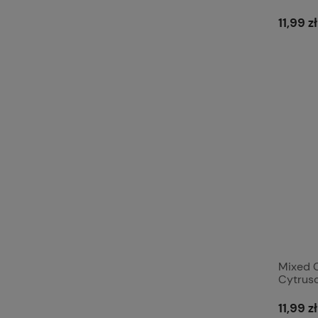
11,99 zł
Mixed 
Cytrus
alumin
11,99 zł