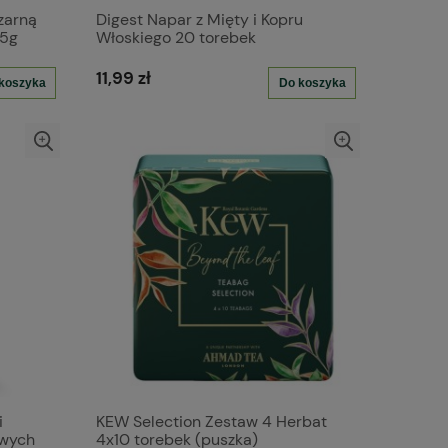
zarną
Digest Napar z Mięty i Kopru
25g
Włoskiego 20 torebek
aluminiowych
11,99 zł
koszyka
Do koszyka
i
KEW Selection Zestaw 4 Herbat
owych
4x10 torebek (puszka)